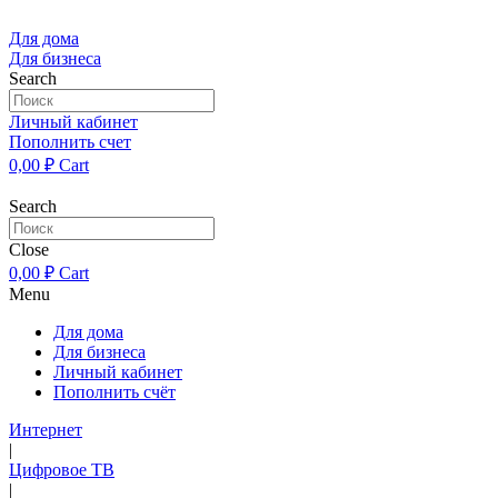
Перейти
к
Для дома
содержимому
Для бизнеса
Search
Личный кабинет
Пополнить счет
0,00
₽
Cart
Search
Close
0,00
₽
Cart
Menu
Для дома
Для бизнеса
Личный кабинет
Пополнить счёт
Интернет
|
Цифровое ТВ
|