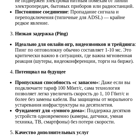
не подвержен электромагнитным помехам от линий
электропередач, бытовых приборов или радиостанций.
Постоянное соединение
: Пропадание сигнала и
переподключения (типичные для ADSL) — крайне
редкое явление.
Низкая задержка (Ping)
Идеально для онлайн-игр, видеозвонков и трейдинга
:
Пинг по оптоволокну обычно составляет 1-10 мс. Это
критически важно в ситуациях, где важна мгновенная
реакция (шутеры, видеоконференции, торги на бирже).
Потенциал на будущее
Пропускная способность «с запасом»
: Даже если вы
подключаете тариф 100 Мбит/с, сама технология
позволяет легко увеличить скорость до 1, 10 Гбит/с и
более без замены кабеля. Вы защищены от морального
устаревания инфраструктуры на десятилетия.
Фундамент для «умного дома»
: Поддержка десятков
устройств одновременно (камеры, датчики, умная
техника, ТВ, смартфоны) без потери скорости.
Качество дополнительных услуг