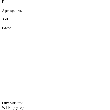
₽
Арендовать
350
₽/мес
Гигабитный
WI-FI роутер