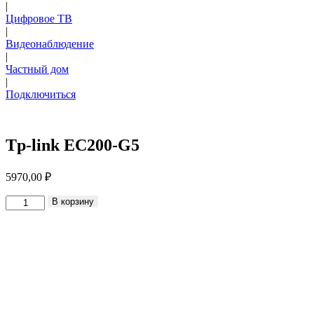
|
Цифровое ТВ
|
Видеонаблюдение
|
Частный дом
|
Подключиться
Tp-link EC200-G5
5970,00
₽
Количество
В корзину
товара
Tp-
link
EC200-
G5